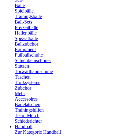
Bälle
Spielbälle
Trainingsbälle
Ball-Sets
Freizeitbälle
Hallenbälle
Spezialbälle
Ballzubehör
Equipment
Fußballschuhe
Schienbeinschoner
Stutzen
Torwarthandschuhe
Taschen
Trinksysteme
Zubehör
Mehr
Accessoires
Badelatschen
Trainingshilfen
Team-Merch
Schiedsrichter
Handball
Zur Kategorie Handball