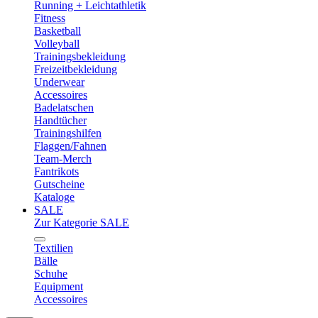
Running + Leichtathletik
Fitness
Basketball
Volleyball
Trainingsbekleidung
Freizeitbekleidung
Underwear
Accessoires
Badelatschen
Handtücher
Trainingshilfen
Flaggen/Fahnen
Team-Merch
Fantrikots
Gutscheine
Kataloge
SALE
Zur Kategorie SALE
Textilien
Bälle
Schuhe
Equipment
Accessoires