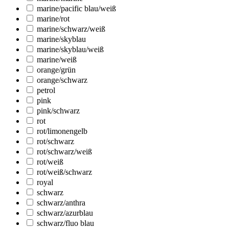
marine/pacific blau/weiß
marine/rot
marine/schwarz/weiß
marine/skyblau
marine/skyblau/weiß
marine/weiß
orange/grün
orange/schwarz
petrol
pink
pink/schwarz
rot
rot/limonengelb
rot/schwarz
rot/schwarz/weiß
rot/weiß
rot/weiß/schwarz
royal
schwarz
schwarz/anthra
schwarz/azurblau
schwarz/fluo blau