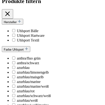
Produkte filtern
Hersteller
Uhlsport Bälle
Uhlsport Hartware
Uhlsport Textil
Farbe Uhlsport
anthra/fluo grün
anthra/schwarz
azurblau
azurblau/limonengelb
azurblau/maisgelb
azurblau/marine
azurblau/marine/weiß
azurblau/rot
azurblau/schwarz/weiß
azurblau/weiß