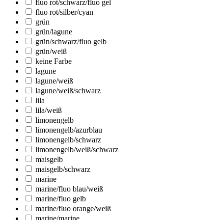
fluo rot/schwarz/fluo gel
fluo rot/silber/cyan
grün
grün/lagune
grün/schwarz/fluo gelb
grün/weiß
keine Farbe
lagune
lagune/weiß
lagune/weiß/schwarz
lila
lila/weiß
limonengelb
limonengelb/azurblau
limonengelb/schwarz
limonengelb/weiß/schwarz
maisgelb
maisgelb/schwarz
marine
marine/fluo blau/weiß
marine/fluo gelb
marine/fluo orange/weiß
marine/marine