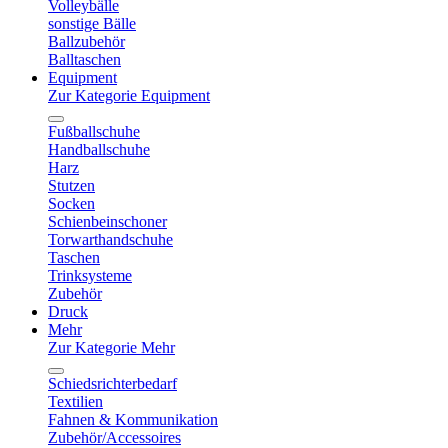
Volleybälle
sonstige Bälle
Ballzubehör
Balltaschen
Equipment
Zur Kategorie Equipment
Fußballschuhe
Handballschuhe
Harz
Stutzen
Socken
Schienbeinschoner
Torwarthandschuhe
Taschen
Trinksysteme
Zubehör
Druck
Mehr
Zur Kategorie Mehr
Schiedsrichterbedarf
Textilien
Fahnen & Kommunikation
Zubehör/Accessoires