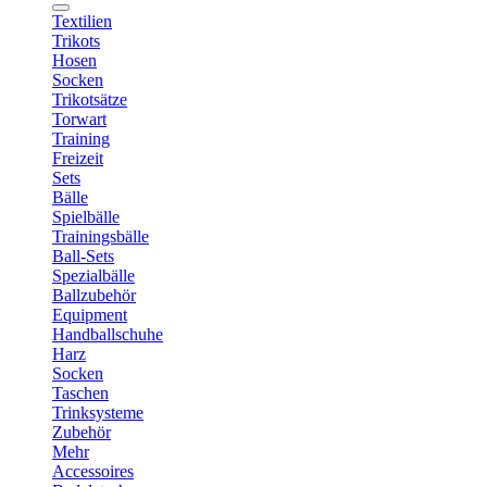
Textilien
Trikots
Hosen
Socken
Trikotsätze
Torwart
Training
Freizeit
Sets
Bälle
Spielbälle
Trainingsbälle
Ball-Sets
Spezialbälle
Ballzubehör
Equipment
Handballschuhe
Harz
Socken
Taschen
Trinksysteme
Zubehör
Mehr
Accessoires