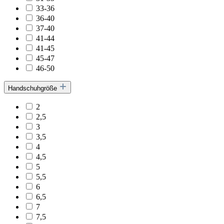
33-36
36-40
37-40
41-44
41-45
45-47
46-50
Handschuhgröße
2
2,5
3
3,5
4
4,5
5
5,5
6
6,5
7
7,5