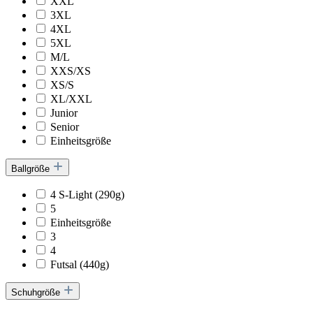
XXL
3XL
4XL
5XL
M/L
XXS/XS
XS/S
XL/XXL
Junior
Senior
Einheitsgröße
Ballgröße
4 S-Light (290g)
5
Einheitsgröße
3
4
Futsal (440g)
Schuhgröße