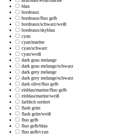
azurblau/weiß/marine
blau
bordeaux
bordeaux/fluo gelb
bordeaux/schwarz/weiß
bordeaux/skyblau
cyan
cyan/marine
cyan/schwarz
cyan/weiß
dark grau melange
dark grau melange/schwarz
dark grey melange
dark grey melange/schwarz
dark olive/fluo gelb
eisblau/marine/fluo gelb
eisblau/marine/weiß
farblich sortiert
flash grün
flash grün/weiß
fluo gelb
fluo gelb/blau
fluo gelb/cyan