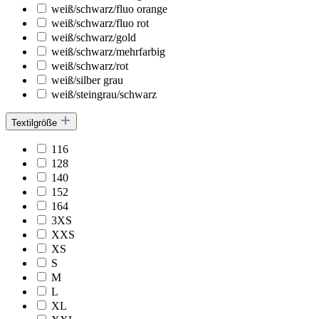
weiß/schwarz/fluo orange
weiß/schwarz/fluo rot
weiß/schwarz/gold
weiß/schwarz/mehrfarbig
weiß/schwarz/rot
weiß/silber grau
weiß/steingrau/schwarz
Textilgröße
116
128
140
152
164
3XS
XXS
XS
S
M
L
XL