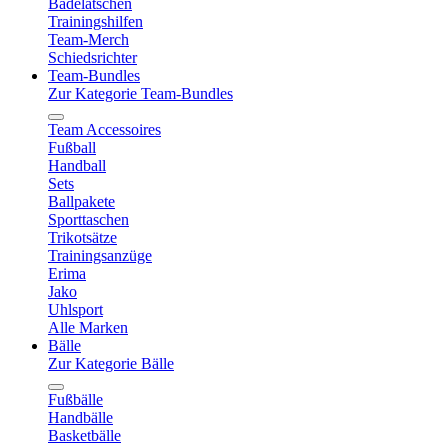
Badelatschen
Trainingshilfen
Team-Merch
Schiedsrichter
Team-Bundles
Zur Kategorie Team-Bundles
Team Accessoires
Fußball
Handball
Sets
Ballpakete
Sporttaschen
Trikotsätze
Trainingsanzüge
Erima
Jako
Uhlsport
Alle Marken
Bälle
Zur Kategorie Bälle
Fußbälle
Handbälle
Basketbälle