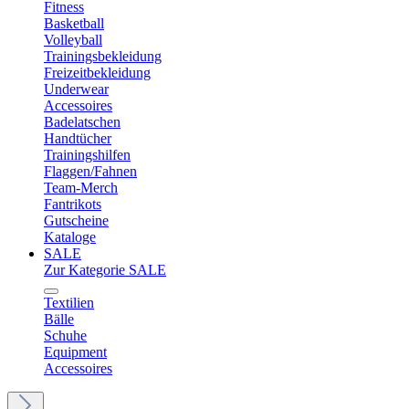
Fitness
Basketball
Volleyball
Trainingsbekleidung
Freizeitbekleidung
Underwear
Accessoires
Badelatschen
Handtücher
Trainingshilfen
Flaggen/Fahnen
Team-Merch
Fantrikots
Gutscheine
Kataloge
SALE
Zur Kategorie SALE
Textilien
Bälle
Schuhe
Equipment
Accessoires