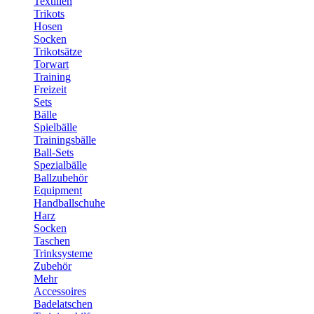
Textilien
Trikots
Hosen
Socken
Trikotsätze
Torwart
Training
Freizeit
Sets
Bälle
Spielbälle
Trainingsbälle
Ball-Sets
Spezialbälle
Ballzubehör
Equipment
Handballschuhe
Harz
Socken
Taschen
Trinksysteme
Zubehör
Mehr
Accessoires
Badelatschen