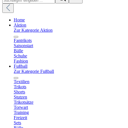
Home
Aktion
Zur Kategorie Aktion
Fantrikots
Saisonstart
Bälle
Schuhe
Fashion
Fußball
Zur Kategorie Fußball
Textilien
Trikots
Shorts
Stutzen
Trikotsätze
Torwart
Training
Freizeit
Sets
Bälle