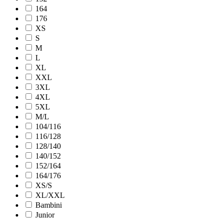
164
176
XS
S
M
L
XL
XXL
3XL
4XL
5XL
M/L
104/116
116/128
128/140
140/152
152/164
164/176
XS/S
XL/XXL
Bambini
Junior