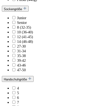
Sockengröße
Junior
Senior
8 (32-35)
10 (36-40)
12 (41-45)
14 (46-48)
27-30
31-34
35-38
39-42
43-46
47-50
Handschuhgröße
4
5
6
7