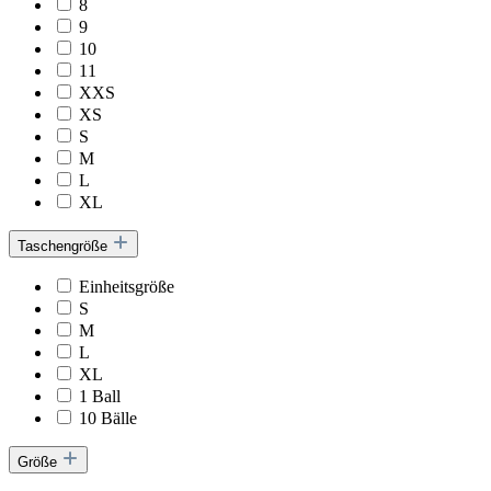
8
9
10
11
XXS
XS
S
M
L
XL
Taschengröße
Einheitsgröße
S
M
L
XL
1 Ball
10 Bälle
Größe