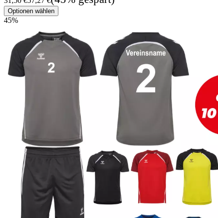
31,50 €
57,27 €
Optionen wählen
45
%