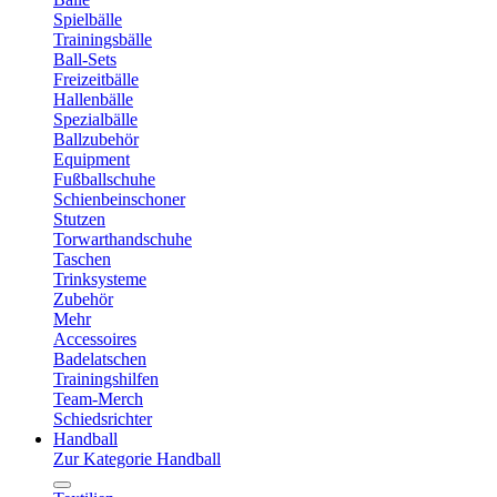
Spielbälle
Trainingsbälle
Ball-Sets
Freizeitbälle
Hallenbälle
Spezialbälle
Ballzubehör
Equipment
Fußballschuhe
Schienbeinschoner
Stutzen
Torwarthandschuhe
Taschen
Trinksysteme
Zubehör
Mehr
Accessoires
Badelatschen
Trainingshilfen
Team-Merch
Schiedsrichter
Handball
Zur Kategorie Handball