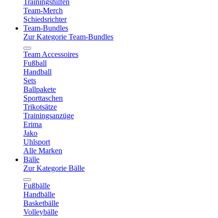
Trainingshilfen
Team-Merch
Schiedsrichter
Team-Bundles
Zur Kategorie Team-Bundles
Team Accessoires
Fußball
Handball
Sets
Ballpakete
Sporttaschen
Trikotsätze
Trainingsanzüge
Erima
Jako
Uhlsport
Alle Marken
Bälle
Zur Kategorie Bälle
Fußbälle
Handbälle
Basketbälle
Volleybälle